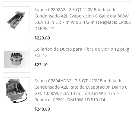
Supco CP802A2L 2.5 QT 120V Bandeja de
Condensado A2L Evaporacion 6 Gal x dia 800W,
6.6A 13 in L x 7 in W x 2-1/2 in H Replace: CP802
DM08s-1S
$220.60
Collarion de Ducto para Fibra de Vidrio 12 pulg
FCL-12
$23.10
Supco CP804HDA2L 7.5 QT 120V Bandeja de
Condensado A2L Rate de Evaporacion Diario 8
Gal. 1.000W, 8.3A 13 in L x 10 in W x 4 in H
Replace: CP801, DM10W-1D,810114
$248.80